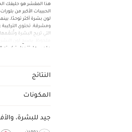
هذا المقشر هو حليفك الج
الحبيبات الأكبر من بلور
لون بشرة أكثر توحدًا، بينم
ومشرقة. تحتوي التركيبة عل
التي تريح البشرة وتُنعّمه
ملحوظ. يصبح لون البشرة 
عند ملامستها للماء. .منتج نباتي. 99% من المكونا
النتائج
المكونات
جيد للبشرة، وال
دومين