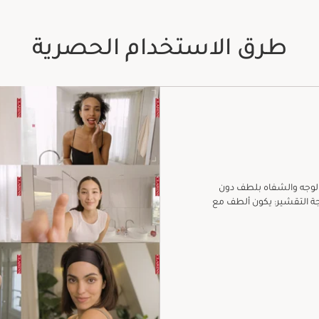
طرق الاستخدام الحصرية
الوجه والشفاه بلطف دون
 التقشير: يكون ألطف مع