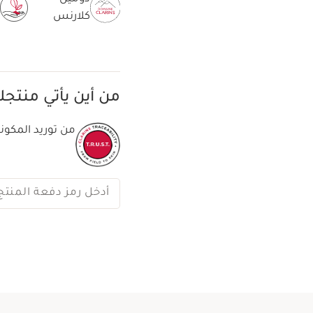
كلارنس
من أين يأتي منتج
من توريد المكونا
أدخل رمز دفعة المنتج