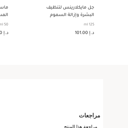
جل مايكلارينس لتنظيف
ماسك
البشرة وإزالة السموم
المس
50 ml
125 ml
السعر الحالي هو د.إ 101.00
السعر الحالي هو 
د.إ 101.00
د.إ 160.00
عرض سريع