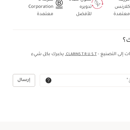
كلارنس
تدويره
Corporation
معتمدة
للأفضل
معتمدة
ك؟
ت إلى التصنيع -
يخبرك بكل شيء
CLARINS T.R.U.S.T.
*
إرسال