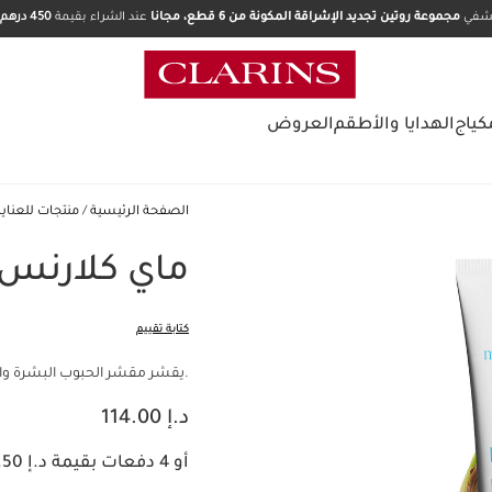
تشفي
مجموعة روتين تجديد الإشراقة المكونة من 6 قطع، مجانا
عند الشراء بقيمة
450 درهم.
كياج
الهدايا والأطقم
العروض
الصفحة الرئيسية
منتجات للعناي
ماي كلارنس 
كتابة تقييم
.يقشر مقشر الحبوب البشرة وا
السعر الحالي هو د.إ 114.00
د.إ 114.00
أو 4 دفعات بقيمة د.إ 28.50 مع