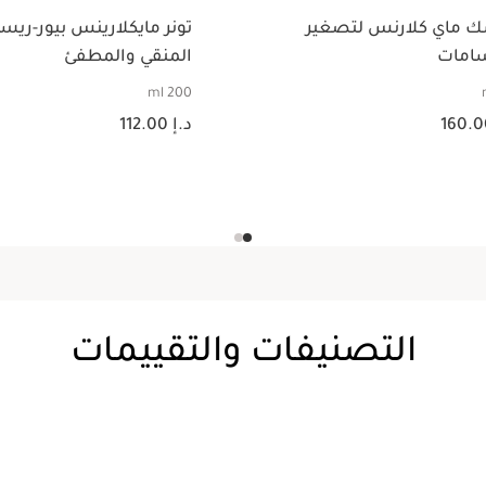
 ماي كلارنس لتصغير
تونر مايكلارينس بيور-ري
امات
المنقي والمطفئ
200 ml
د.إ 160.00
السعر الحالي هو د.إ 112.00
د.إ 112.00
عرض سريع
عرض سريع
التصنيفات والتقييمات