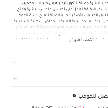
ديد لبشرة جميلة. تتكون تركيبته من حبيبات بحجمين:
ات السكر الدقيقة تعمل على تحسين ملمس البشرة ومنح
ا تزيل الحبيبات الأصغر الخلايا الميتة لتمنح بشرة ناعمة
ى زبدة المانجو البرية الغنية بالأحماض الدهنية الأساسية،
ا. النتيجة: تبدو البشرة مشرقة ومتجددة وأكثر جمالًا بشكل
أكثر إشراقًا على الفور، وتصبح البشرة أنعم ويتحسن
ملمسها. تتحول تركيبته البنفسجية 2 في 1 من جل إلى زيت إلى طبقة حريرية وحليبية
مشاهدة المزيد
ت ذات أصل طبيعي
أفضل للكوكب
تخط إلى المحتوى
مزرعة
مكوّن مُعاد
شركة B