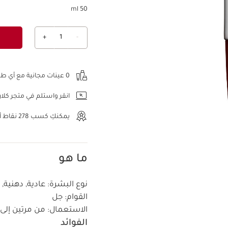
50 ml
+
1
-
عرض الحقيبة
0 عينات مجانية مع أي طلب.
انقر واستلم في متجر كلار
يمكنكِ كسب
278
نقاط أو
ما هو
نوع البشرة:
عادية, دهنية,
القوام:
جل
الاستعمال:
من مرتين إلى 3 مرات في الأسبوع، مساءً
الفوائد