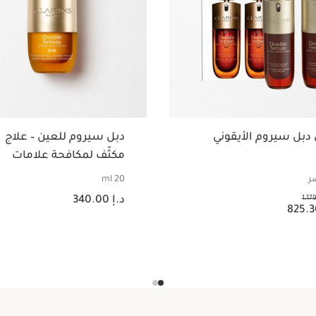
 دبل سيروم الأيقوني
دبل سيروم للعين – علاج
مكثّف لمكافحة علامات
التقدّم في السن لمنطقة
20 ml
العين
السعر الحالي هو د.إ 340.00
1,17
د.إ 340.00
.إ 825.30
عرض سريع
عرض سريع