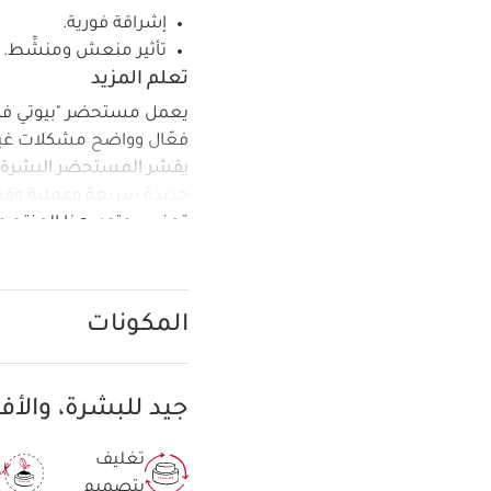
إشراقة فورية.
تأثير منعش ومنشِّط.
تعلم المزيد
يعمل مستحضر "بيوتي فل
فعّال وواضح مشكلات غياب 
يقشر المستحضر البشرة لت
جديدة سريعة وعملية وفعّا
تحذير: يحتوي هذا المنتج
الشمس وقد يؤدي إلى حرو
واقية وقللي من تعرضك ل
بعد استخدامه. اتبعي التع
المكونات
الاستخدام واستشيري الط
جيد للبشرة، وال
تغليف
بتصميم