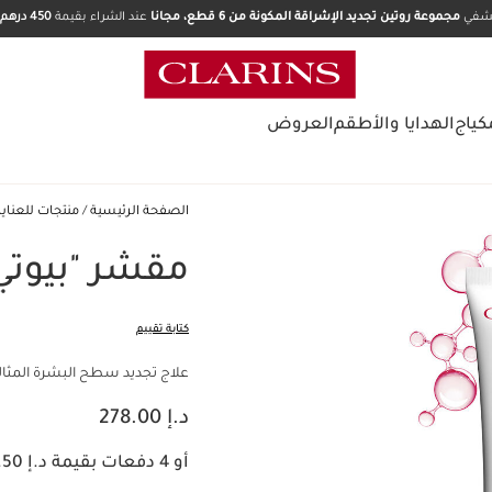
تشفي
مجموعة روتين تجديد الإشراقة المكونة من 6 قطع، مجانا
عند الشراء بقيمة
450 درهم.
كياج
الهدايا والأطقم
العروض
الصفحة الرئيسية
منتجات للعناي
مقشر "بيوت
كتابة تقييم
علاج تجديد سطح البشرة المثالي 
السعر الحالي هو د.إ 278.00
د.إ 278.00
أو 4 دفعات بقيمة د.إ 69.50 مع