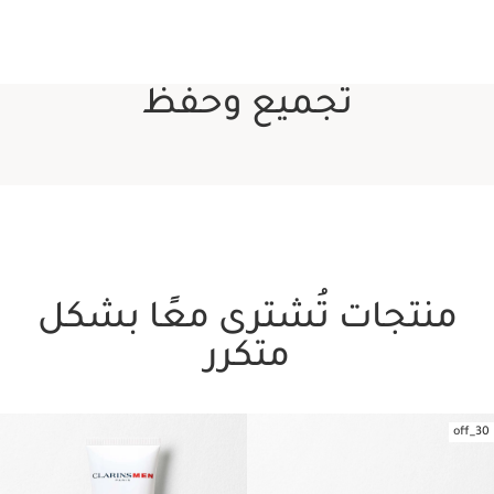
تجميع وحفظ
منتجات تُشترى معًا بشكل
متكرر
30_off
تخط إلى المحتوى