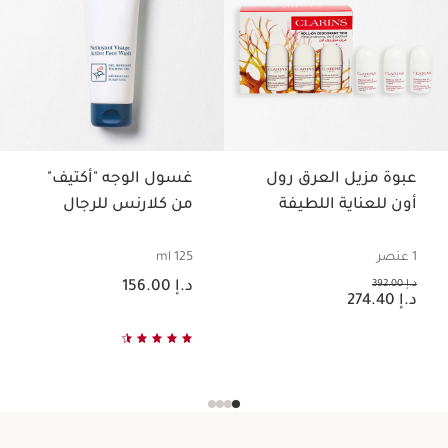
عبوة مزيل العرق رول
غسول الوجه "أكتيف"
أون للعناية اللطيفة
من كلارنس للرجال
1 عنصر
125 ml
السعر الحالي هو د.إ 156.00
السعر السابق هو د.إ 392.00
د.إ 392.00
د.إ 156.00
السعر الحالي هو د.إ 274.40
د.إ 274.40