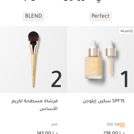
BLEND
Perfect
تخط إلى المحتوى
تجربته
2
1
SPF15 سكين إيلوجن
فرشاة مسطحة لكريم
الأساس
100.5W
unit
السعر الحالي هو د.إ 238.00
السعر الحالي هو د.إ 143.00
د.إ 238.00
د.إ 143.00