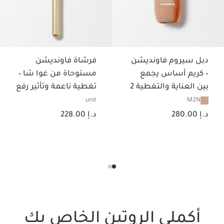
دبل سيروم فاونديشن
فرشاة فاونديشن
– كريم أساس يجمع
مستوحاة من غوا شا –
بين العناية والتغطية 2
تغطية ناعمة وتأثير رفع
في 1
M2N
unit
السعر الحالي هو د.إ 280.00
السعر الحالي هو د.إ 228.00
د.إ 280.00
د.إ 228.00
أكملي الروتين الخاص بك