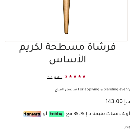
فرشاة مسطحة لكريم
الأساس
5 التقييمات
For applying & blending evenly
تفاصيل المنتج
السعر الحالي هو د.إ 143.00
د.إ 143.00
أو 4 دفعات بقيمة د.إ 35.75 مع
أو
unit