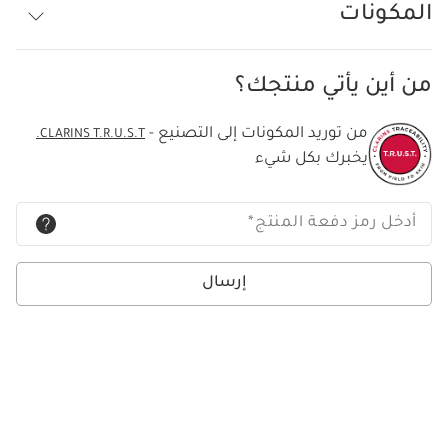
المكونات
من أين يأتي منتجك؟
من توريد المكونات إلى التصنيع -
CLARINS T.R.U.S.T.
يخبرك بكل شيء
أدخل رمز دفعة المنتج
*
إرسال