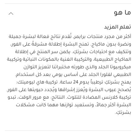
ما هو
تعلم المزيد
أكثر من مجرد منتجات برايمر، تُقدم نتائج فعالة لبشرة جميلة
ونضرة بدون ماكياج. تمنح البشرة إطلالة مشرقةً على الفور،
وتتكيف مع احتياجات بشرتكِ. يكمن سر المنتج في إطلالة
الماكياج الطبيعية، والتركيبة الغنية بالمكونات النباتية وتركيبة
ميكروبيوتا الجلد والذي طورته مختبراتنا لتعزيز التوازن
الطبيعي لفلورا الجلد على أساس يومي بعد كل استخدام.
يمنح بشرتكِ ترطيباً يدوم 24 ساعة. تركيبة هاي ليوميتك:
يُصحح عيوب البشرة ويُعزز إشراقها ويُجدد حيويتها على الفور.
تركيبة كلارنس المضادة للتلوث. النتائج: مع مرور الوقت، تبدو
البشرة أكثر جمالاً، وتستعيد توازنها مهما كانت مشكلات
بشرتكِ.