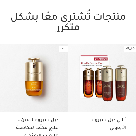
منتجات تُشترى معًا بشكل
متكرر
30_off
جديد
تخط إلى المحتوى
ثنائي دبل سيروم
دبل سيروم للعين –
الأيقوني
علاج مكثّف لمكافحة