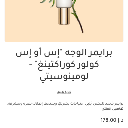
برايمر الوجه "إس أو إس
كولور كوراكتينغ" -
لومينوسيتي
كتابة تقييم
برايمر مُجدد للبشرة يُلبي احتياجات بشرتكِ ويمنحها إطلالة نضرة ومشرقة.
تفاصيل المنتج
السعر الحالي هو د.إ 178.00
د.إ 178.00