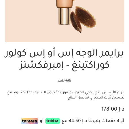
برايمر الوجه إس أو إس كولور
كوراكتينغ - إمبرفكشنز
كتابة تقييم
كريم الأساس الذي يخفي العيوب ويفوراً يوحّد لون البشرة يوماً بعد يوم، مع
تحسين ثبات المكياج.
تفاصيل المنتج
السعر الحالي هو د.إ 178.00
د.إ 178.00
أو 4 دفعات بقيمة د.إ 44.50 مع
أو