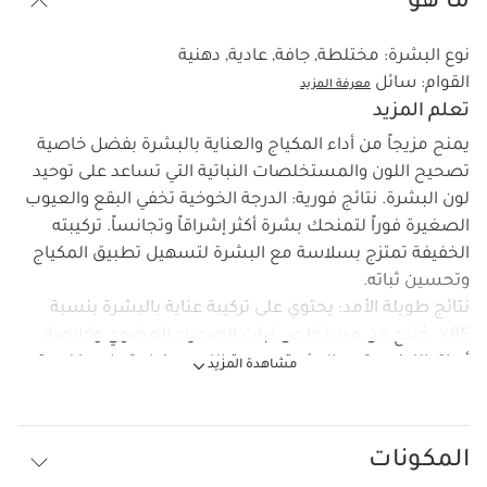
ما هو
نوع البشرة:
مختلطة, جافة, عادية, دهنية
القوام:
سائل
معرفة المزيد
تعلم المزيد
يمنح مزيجاً من أداء المكياج والعناية بالبشرة بفضل خاصية
تصحيح اللون والمستخلصات النباتية التي تساعد على توحيد
لون البشرة. نتائج فورية: الدرجة الخوخية تخفي البقع والعيوب
الصغيرة فوراً لتمنحك بشرة أكثر إشراقاً وتجانساً. تركيبته
الخفيفة تمتزج بسلاسة مع البشرة لتسهيل تطبيق المكياج
وتحسين ثباته.
نتائج طويلة الأمد: يحتوي على تركيبة عناية بالبشرة بنسبة
95٪. صُنع من مستخلص نبات الصحراء العضوي وخلاصة
أوراق الليفت. تبدو البشرة موحدة اللون ويزداد ترطيبها لمدة
مشاهدة المزيد
تصل إلى 24 ساعة.* وبفضل مركّب المضاد للتلوث، تُصبح
البشرة أكثر حماية من العوامل البيئية الضارة. اختبار سريري
على 24 امرأة.
المكونات