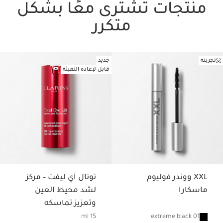
منتجات تُشترى معًا بشكل
متكرر
تجربته
جديد
تخط إلى المحتوى
قابل لإعادة التعبئة
XXL ووندر فوليوم
توتال آي ليفت – مركز
ماسكارا
لشد محيط العين
وتعزيز تماسكه
01 extreme black
15 ml