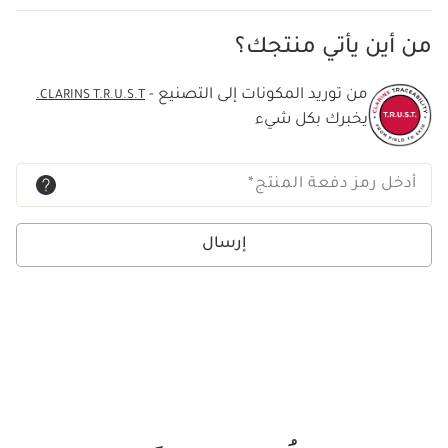
من أين يأتي منتجك؟
من توريد المكونات إلى التصنيع -
CLARINS T.R.U.S.T.
يخبرك بكل شيء
أدخل رمز دفعة المنتج
*
إرسال