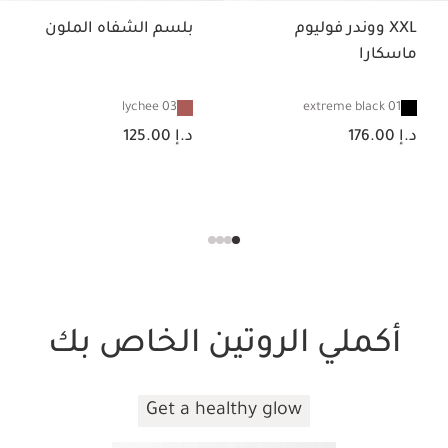
XXL ووندر فوليوم
بلسم الشفاه الملون
ماسكارا
03 lychee
01 extreme black
السعر الحالي هو د.إ 176.00
السعر الحالي هو د.إ 125.00
د.إ 176.00
د.إ 125.00
أكملي الروتين الخاص بك
Get a healthy glow
تخط إلى المحتوى