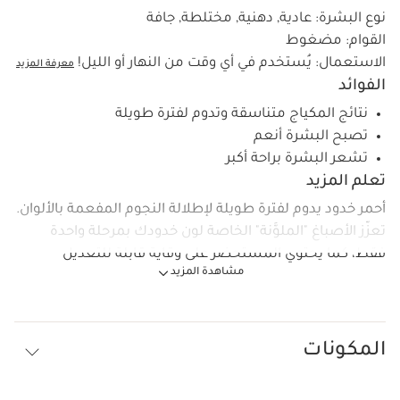
نوع البشرة:
عادية, دهنية, مختلطة, جافة
القوام:
مضغوط
الاستعمال:
يُستخدم في أي وقت من النهار أو الليل!
معرفة المزيد
الفوائد
نتائج المكياج متناسقة وتدوم لفترة طويلة
تصبح البشرة أنعم
تشعر البشرة براحة أكبر
تعلم المزيد
أحمر خدود يدوم لفترة طويلة لإطلالة النجوم المفعمة بالألوان.
تعزّز الأصباغ "الملوَّنة" الخاصة لون خدودك بمرحلة واحدة
فقط، كما يحتوي المستحضر على وقاية قابلة للتعديل
مشاهدة المزيد
ليتماشى مع المزاج. نختار اللون المثالي للبشرة! يدوخ أحمر
الخدود جولي العقول لأنّه يتكيّف مع جميع ألوان البشرة.
وتتنفّس البشرة بفضل قوامه الخفيف والناعم. فينعّم نسيج
البشرة من خلال الامتزاج بسطحها - بمرحلة واحدة فقط.
المكونات
لخدود لا تقاوَم حتمًا...