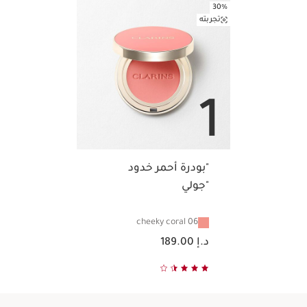
30%
تجربته
1
"بودرة أحمر خدود
"جولي
06 cheeky coral
السعر الحالي هو د.إ 189.00
د.إ 189.00