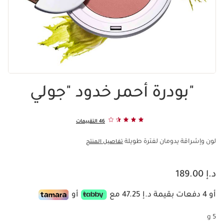
"بودرة أحمر خدود "جولي
46 التقييمات
لون وإشراقة يدومان لفترة طويلة
تفاصيل المنتج
السعر الحالي هو د.إ 189.00
د.إ 189.00
أو 4 دفعات بقيمة د.إ 47.25 مع
أو
5 g