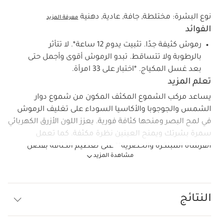
نوع البشرة:
مختلطة, جافة, عادية, دهنية
معرفة المزيد
الفوائد
رموش كثيفة جدًا. تثبيت يدوم 12 ساعة*. لا تتأثر
بالرطوبة ولا تتساقط. تبدو الرموش أقوى وأجمل حتى
بعد غسل المكياج. *اختبار على 33 امرأة.
تعلم المزيد
يساعد مركب الشموع المكثف المكون من شموع دوار
الشمس والجوجوبا والأكاسيا السوداء على تغليف الرموش
في لمح البصر ومنحها كثافة فورية. يعزز اللون الأزرق الكهربائي
سمرة بشرتك ويمنح العينين نظرة مكثفة. كما تعمل
الفرشاة المبتكرة والحصرية** على تعظيم الكثافة بفضل
مشاهدة المزيد
خزاناتها الثلاثة المملوءة بالتركيبة.
يومًا بعد يوم، يساعد (مركب تعزيز الرموش) يساعد الرموش،
حتى من دون مكياج، على أن تبدو أطول بشكل ملحوظ وأكثر
قوة وكثافة.
النتائج
*اختبار سريري على 33 امرأة.