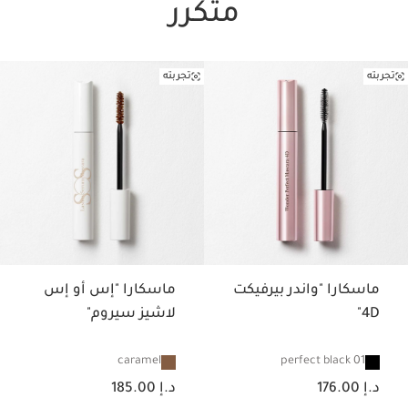
متكرر
تجربته
تجربته
تخط إلى المحتوى
ماسكارا "واندر بيرفيكت
ماسكارا "إس أو إس
4D"
لاشيز سيروم"
caramel
01 perfect black
السعر الحالي هو د.إ 176.00
السعر الحالي هو د.إ 185.00
د.إ 176.00
د.إ 185.00