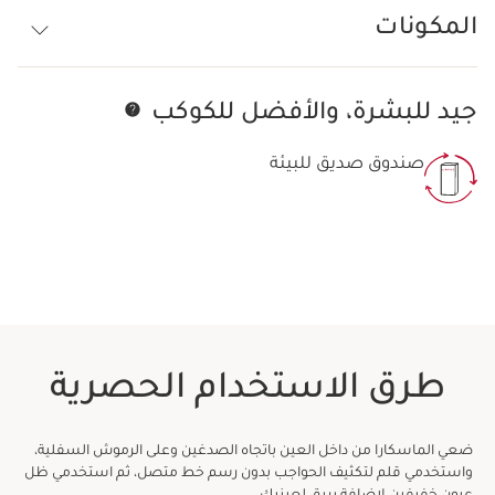
** لدى كلارنس.
المكونات
الابتكار والخبرة في الزراعة
تم تصميم الفرشاة الحصرية* والمبتكرة لتعزيز الحجم بفضل
وجود 3 خزانات مملوءة بالمنتج. *حصريًا لدى كلارنس.
جيد للبشرة، والأفضل للكوكب
تخط إلى المحتوى
كلارنس بلس
هذه الماسكارا معززة بـ (مركب تعزيز الرموش)، وهو المركب
صندوق صديق للبيئة
الأساسي الموجود في جميع ماسكارا كلارنس. يساعد على
زيادة كثافة الرموش الطبيعية وإطالتها وتقويتها يومًا بعد
يوم.
طرق الاستخدام الحصرية
ضعي الماسكارا من داخل العين باتجاه الصدغين وعلى الرموش السفلية،
واستخدمي قلم لتكثيف الحواجب بدون رسم خط متصل، ثم استخدمي ظل