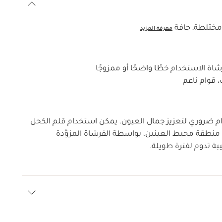
 مختلطة, جافة
معرفة المزيد
اة الاستخدام خطًا واضحًا أو ممزوجًا
قوام ناعم
روري لتعزيز جمال العيون. يمكن استخدام قلم الكحل
ل منطقة محيط العينين، بواسطة الفرشاة المزوَّدة
بة تدوم لفترة طويلة.