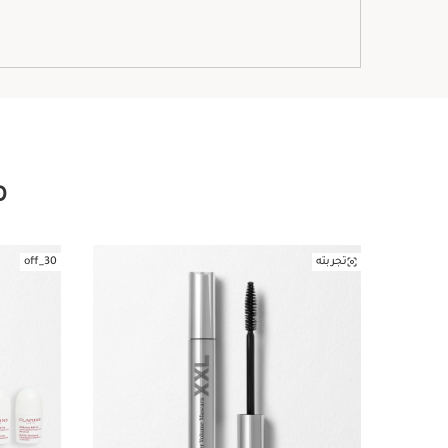
م
تجربته
30_off