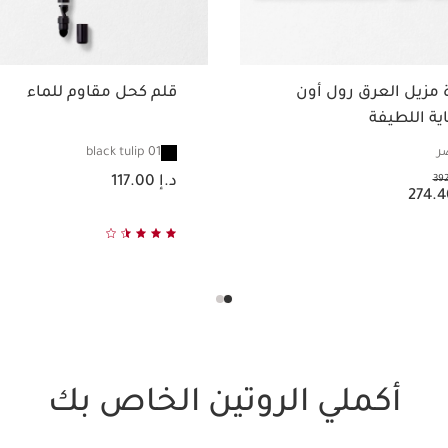
 مزيل العرق رول أون
قلم كحل مقاوم للماء
ية اللطيفة
01 black tulip
السعر الحالي هو د.إ 117.00
د.إ 117.00
.إ 274.40
عرض سريع
عرض سريع
أكملي الروتين الخاص بك