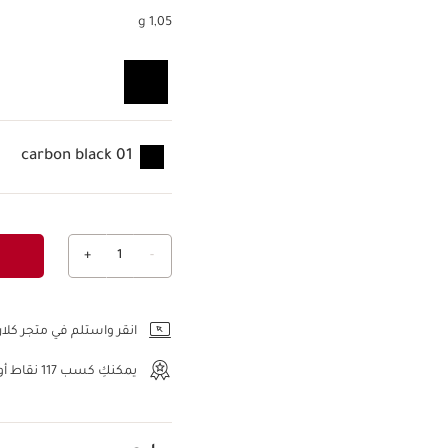
1,05 g
01 carbon black
+
1
-
عرض الحقيبة
انقر واستلم في متجر كلار
يمكنكِ كسب
117
نقاط أو 