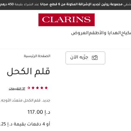
تشفي
مجموعة روتين تجديد الإشراقة المكونة من 6 قطع، مجانا
عند الشراء بقيمة
450 درهم.
كياج
الهدايا والأطقم
العروض
الصفحة الرئيسية
جرّبه الآن
قلم الكحل
37 التقييمات
جديد. قلم الكحل متعدّد الأوجه.
السعر الحالي هو د.إ 117.00
د.إ 117.00
أو 4 دفعات بقيمة د.إ 29.25 مع