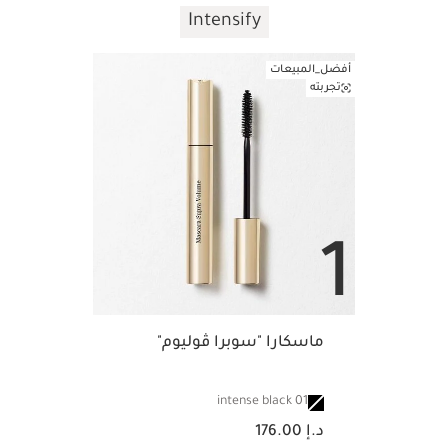
Intensify
أفضل_المبيعات
تجربته
1
ماسكارا "سوبرا ڤوليوم"
01 intense black
السعر الحالي هو د.إ 176.00
د.إ 176.00