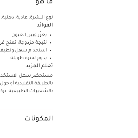
ما هو
نوع البشرة:
عادية, دهنية,
الفوائد
يعزّز ويبرز العيون
نتيجة مزدوجة: تمنح فرش
استخدام سهل ونظيف، 
يدوم لفترة طويلة
تعلم المزيد
مستحضر سهل الاستخدام ض
بالطريقة التقليدية أو حو
بالشعيرات الطبيعية. تركي
المكونات