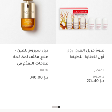
عبوة مزيل العرق رول
دبل سيروم للعين –
أون للعناية اللطيفة
علاج مكثّف لمكافحة
علامات التقدّم في
السن لمنطقة العين
1 عنصر
20 ml
السعر الحالي هو د.إ 340.00
السعر السابق هو د.إ 392.00
د.إ 392.00
د.إ 340.00
السعر الحالي هو د.إ 274.40
د.إ 274.40