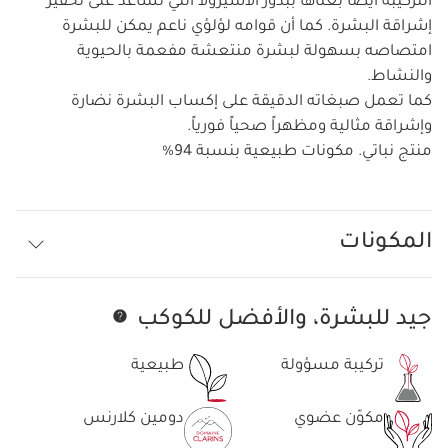
التركيبة أيضاً بغناها ببذور الأسيرولا التي تساعد على تحفيز
إشراقة البشرة. كما أن قوامه لؤلؤي ناعم يمكن للبشرة
امتصاصه بسهولة لبشرة منتعشة مفعمة بالحيوية
والنشاط.
كما تعمل صبغاته الدقيقة على إكساب البشرة نضارة
وإشراقة مثالية ومظهراً صحياً فورياً.
منتج نباتي. مكونات طبيعية بنسبة 94%
المكونات
جيد للبشرة، والأفضل للكوكب
تخط إلى المحتوى
تركيبة مسؤولة
طبيعية
مكوّن عضوي
دومين كلارنس