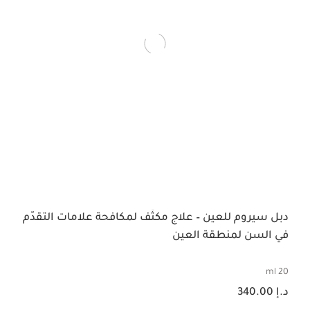
دبل سيروم للعين – علاج مكثّف لمكافحة علامات التقدّم
في السن لمنطقة العين
20 ml
السعر الحالي هو د.إ 340.00
د.إ 340.00