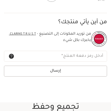
من أين يأتي منتجك؟
من توريد المكونات إلى التصنيع -
CLARINS T.R.U.S.T.
يخبرك بكل شيء
أدخل رمز دفعة المنتج
*
إرسال
تجميع وحفظ