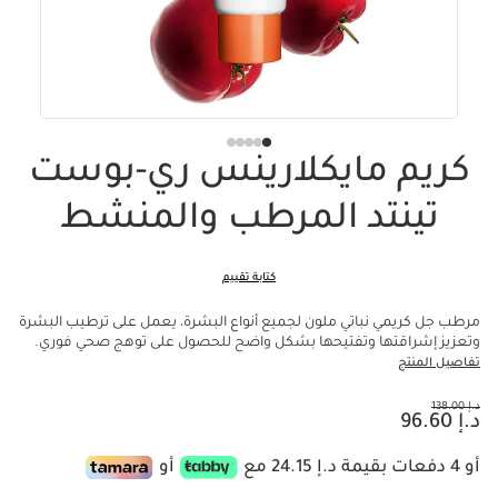
كريم مايكلارينس ري-بوست
تينتد المرطب والمنشط
كتابة تقييم
مرطب جل كريمي نباتي ملون لجميع أنواع البشرة، يعمل على ترطيب البشرة
وتعزيز إشراقتها وتفتيحها بشكل واضح للحصول على توهج صحي فوري.
تفاصيل المنتج
السعر السابق هو د.إ 138.00
د.إ 138.00
السعر الحالي هو د.إ 96.60
د.إ 96.60
أو 4 دفعات بقيمة د.إ 24.15 مع
أو