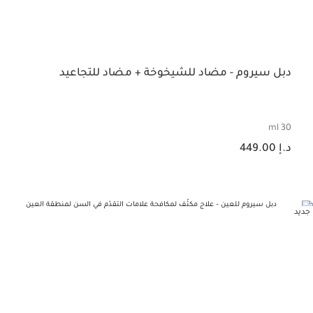
دبل سيروم - مضاد للشيخوخة + مضاد للتجاعيد
30 ml
السعر الحالي هو د.إ 449.00
د.إ 449.00
جديد