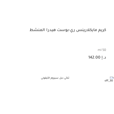
كريم مايكلارينس ري-بوست هيدرا المنشط
50 ml
السعر الحالي هو د.إ 142.00
د.إ 142.00
30_off