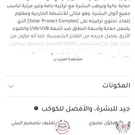
حماية عالية ويرطب البشرة مع تركيبة جافة وغير مرئية تناسب
جميع ألوان البشرة. وهو مثالي للأنشطة الخارجية ومقاوم
للماء. تحتوي تركيبته على [Solar Protect Complex] الذي
يضمن حماية واسعة النطاق ضد أشعة UVA/UVB والضوء
الأزرق بفضل مزيجه من الفلاتر الشمسية. كما أنه مكون من
مزيج قوي من مستخلص الكاكاو العضوي ومشتق فيتامين،
مما يمنحه تأثيراً مضاداً للتجاعيد والبقع الداكنة ومضاداً
للأكسدة.
مشاهدة المزيد
المكونات
جيد للبشرة، والأفضل للكوكب
تخط إلى المحتوى
مكوّن عضوي
تغليف بتصميم البيئي