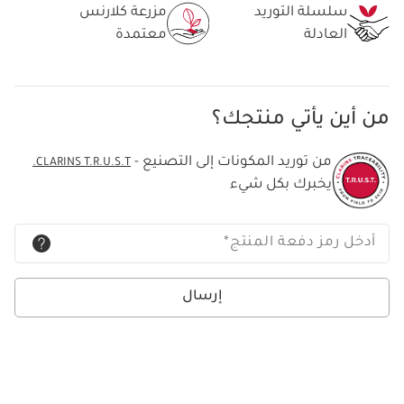
سلسلة التوريد
مزرعة كلارنس
العادلة
معتمدة
من أين يأتي منتجك؟
من توريد المكونات إلى التصنيع -
CLARINS T.R.U.S.T.
يخبرك بكل شيء
أدخل رمز دفعة المنتج
*
إرسال