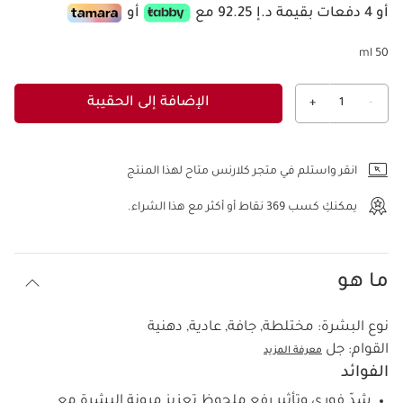
أو 4 دفعات بقيمة د.إ 92.25 مع
أو
50 ml
الإضافة إلى الحقيبة
+
1
-
عرض الحقيبة
انقر واستلم في متجر كلارنس متاح لهذا المنتج
يمكنكِ كسب
369
نقاط أو أكثر مع هذا الشراء.
ما هو
نوع البشرة:
مختلطة, جافة, عادية, دهنية
القوام:
جل
معرفة المزيد
الفوائد
شدّ فوري وتأثير رفع ملحوظ تعزيز مرونة البشرة مع