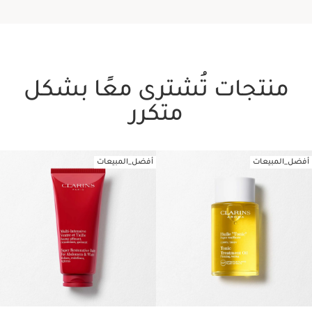
منتجات تُشترى معًا بشكل
متكرر
أفضل_المبيعات
أفضل_المبيعات
تخط إلى المحتوى