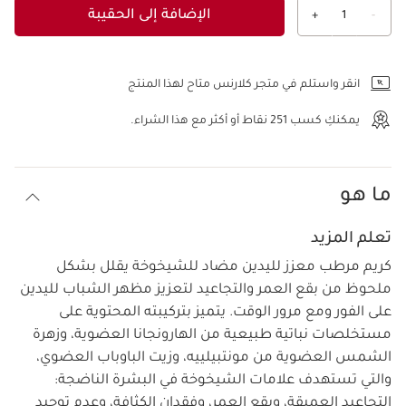
الإضافة إلى الحقيبة
+
1
-
عرض الحقيبة
انقر واستلم في متجر كلارنس متاح لهذا المنتج
يمكنكِ كسب
251
نقاط أو أكثر مع هذا الشراء.
ما هو
تعلم المزيد
كريم مرطب معزز لليدين مضاد للشيخوخة يقلل بشكل
ملحوظ من بقع العمر والتجاعيد لتعزيز مظهر الشباب لليدين
على الفور ومع مرور الوقت. يتميز بتركيبته المحتوية على
مستخلصات نباتية طبيعية من الهارونجانا العضوية، وزهرة
الشمس العضوية من مونتبيلييه، وزيت الباوباب العضوي،
والتي تستهدف علامات الشيخوخة في البشرة الناضجة:
التجاعيد العميقة، وبقع العمر، وفقدان الكثافة، وعدم توحيد