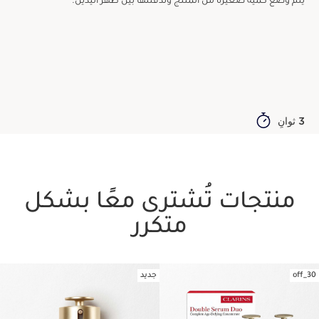
يتم وضع كمية صغيرة من المنتج وتدفئتها بين ظهر اليدين.
3 ثوانٍ
منتجات تُشترى معًا بشكل
متكرر
30_off
جديد
تخط إلى المحتوى