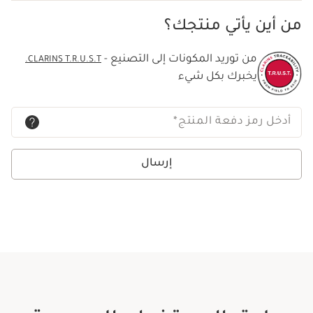
من أين يأتي منتجك؟
من توريد المكونات إلى التصنيع -
CLARINS T.R.U.S.T.
يخبرك بكل شيء
أدخل رمز دفعة المنتج
*
إرسال